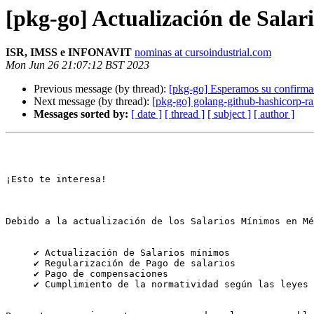
[pkg-go] Actualización de Salar
ISR, IMSS e INFONAVIT
nominas at cursoindustrial.com
Mon Jun 26 21:07:12 BST 2023
Previous message (by thread):
[pkg-go] Esperamos su confirma
Next message (by thread):
[pkg-go] golang-github-hashicorp-r
Messages sorted by:
[ date ]
[ thread ]
[ subject ]
[ author ]
¡Esto te interesa!

Debido a la actualización de los Salarios Mínimos en Mé
     ✔ Actualización de Salarios mínimos

     ✔ Regularización de Pago de salarios

     ✔ Pago de compensaciones

     ✔ Cumplimiento de la normatividad según las leyes (ISR, IMSS e INFONAVIT)
