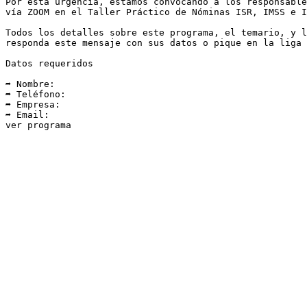
Por esta urgencia, estamos convocando a los responsable
vía ZOOM en el Taller Práctico de Nóminas ISR, IMSS e I
Todos los detalles sobre este programa, el temario, y l
responda este mensaje con sus datos o pique en la liga 
Datos requeridos

➦ Nombre:

➦ Teléfono:

➦ Empresa:

➦ Email:

ver programa
