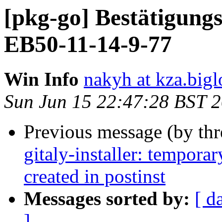
[pkg-go] Bestätigung
EB50-11-14-9-77
Win Info
nakyh at kza.bigl
Sun Jun 15 22:47:28 BST 
Previous message (by th
gitaly-installer: temporar
created in postinst
Messages sorted by:
[ d
]