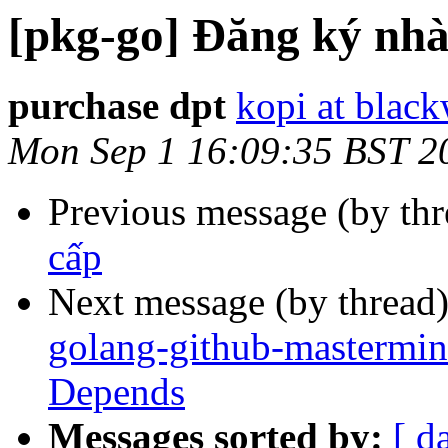
[pkg-go] Đăng ký nhà
purchase dpt
kopi at blac
Mon Sep 1 16:09:35 BST 2
Previous message (by th
cấp
Next message (by thread
golang-github-mastermin
Depends
Messages sorted by:
[ d