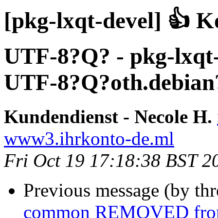
[pkg-lxqt-devel] 👍
UTF-8?Q? - pkg-lxqt-d
UTF-8?Q?oth.debia
Kundendienst - Necole H.
www3.ihrkonto-de.ml
Fri Oct 19 17:18:38 BST 2
Previous message (by th
common REMOVED from