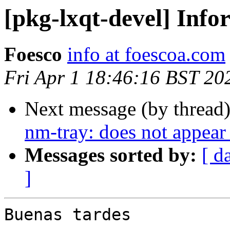
[pkg-lxqt-devel] Info
Foesco
info at foescoa.com
Fri Apr 1 18:46:16 BST 20
Next message (by thread
nm-tray: does not appear
Messages sorted by:
[ d
]
Buenas tardes  
