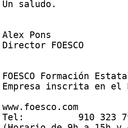
Un saludo.  

Alex Pons  

Director FOESCO  

FOESCO Formación Estata
Empresa inscrita en el R
www.foesco.com  

Tel:          910 323 79
(Horario de 9h a 15h y d