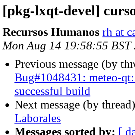
[pkg-lxqt-devel] curs
Recursos Humanos
rh at 
Mon Aug 14 19:58:55 BST
Previous message (by th
Bug#1048431: meteo-qt: F
successful build
Next message (by thread
Laborales
Messages sorted by:
[ d