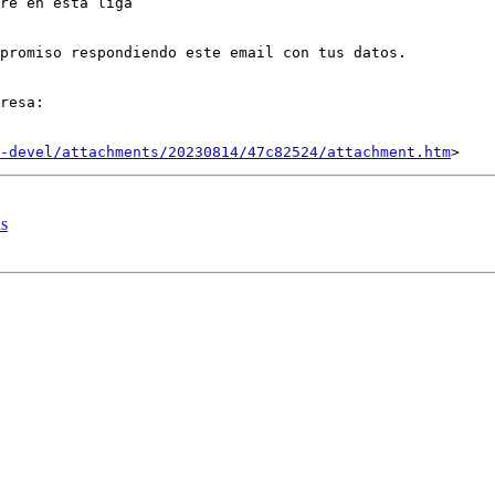
re en esta liga

promiso respondiendo este email con tus datos.

resa:   

-devel/attachments/20230814/47c82524/attachment.htm
as