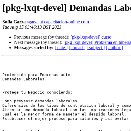
[pkg-lxqt-devel] Demandas Lab
Sofia Garza
sgarza at capacitacion-online.com
Tue Aug 15 03:46:13 BST 2023
Previous message (by thread):
[pkg-lxqt-devel] curso
Next message (by thread):
[pkg-lxqt-devel] Problema en tuberi
Messages sorted by:
[ date ]
[ thread ]
[ subject ]
[ author ]
Protección para Empresas ante

Demandas Laborales

Protege tu Negocio conociendo:

Cómo prevenir demandas laborales

Diferencias de los tipos de contratación laboral y cómo
Afrontar una demanda laboral con las implicaciones lega
Cuál es la mejor forma de manejar el despido laboral.

Establecer el mejor proceso para salarios y así evitar 