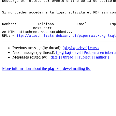
Descarga el folleto del evento online de 13 de septiemb
Si no puedes acceder a la liga, solicita el PDF sin com
Nombre:          Teléfono:          Email:          Emp
-------------- next part --------------

An HTML attachment was scrubbed...

URL: <
http://alioth-lists.debian.net/pipermail/pkg-lxqt
Previous message (by thread):
[pkg-lxqt-devel] curso
Next message (by thread):
[pkg-lxqt-devel] Problema en tuberi
Messages sorted by:
[ date ]
[ thread ]
[ subject ]
[ author ]
More information about the pkg-lxqt-devel mailing list