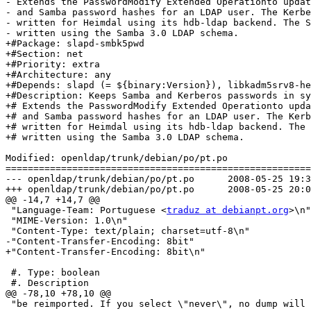
- Extends the PasswordModify Extended Operationto updat
- and Samba password hashes for an LDAP user. The Kerbe
- written for Heimdal using its hdb-ldap backend. The S
- written using the Samba 3.0 LDAP schema.

+#Package: slapd-smbk5pwd

+#Section: net

+#Priority: extra

+#Architecture: any

+#Depends: slapd (= ${binary:Version}), libkadm5srv8-he
+#Description: Keeps Samba and Kerberos passwords in sy
+# Extends the PasswordModify Extended Operationto upda
+# and Samba password hashes for an LDAP user. The Kerb
+# written for Heimdal using its hdb-ldap backend. The 
+# written using the Samba 3.0 LDAP schema.

Modified: openldap/trunk/debian/po/pt.po

=======================================================
--- openldap/trunk/debian/po/pt.po	2008-05-25 19:34:06 UTC (rev 1134)

+++ openldap/trunk/debian/po/pt.po	2008-05-25 20:06:16 UTC (rev 1135)

@@ -14,7 +14,7 @@

 "Language-Team: Portuguese <
traduz at debianpt.org
>\n"

 "MIME-Version: 1.0\n"

 "Content-Type: text/plain; charset=utf-8\n"

-"Content-Transfer-Encoding: 8bit"

+"Content-Transfer-Encoding: 8bit\n"

 #. Type: boolean

 #. Description

@@ -78,10 +78,10 @@

 "be reimported. If you select \"never\", no dump will 