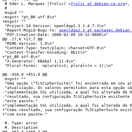
 # Eder L. Marques (frolic) <
frolic at debian-ce.org
>, 
 #

 msgid ""

-msgstr "pt_BR utf-8\n"

+msgstr ""

 "Project-Id-Version: openldap2.3 2.4.7-3\n"

 "Report-Msgid-Bugs-To: 
openldap2.3 at packages.debian.
 "POT-Creation-Date: 2008-02-09 10:32-0800\n"

@@ -17,6 +17,7 @@

 "MIME-Version: 1.0\n"

 "Content-Type: text/plain; charset=UTF-8\n"

 "Content-Transfer-Encoding: 8bit\n"

+"pt_BR utf-8\n"

 "X-Generator: KBabel 1.11.4\n"

 "Plural-Forms:  nplurals=2; plural=(n > 1);\n"

@@ -450,9 +451,9 @@

 msgstr ""

 "Uma opção \"TLSCipherSuite\" foi encontrada em seu ar
 "atualização. Os valores permitidos para esta opção sã
-"implementação SSL utilizada, a qual foi alterada de O
-"resultado, sua configuração TLSCipherSuite existente 
-"este pacote."

+"implementação SSL utilizada, a qual foi alterada de O
+"Como resultado, sua configuração TLSCipherSuite exist
+"com este pacote."

 #. Type: error

 #. Description

@@ -467,4 +468,3 @@
