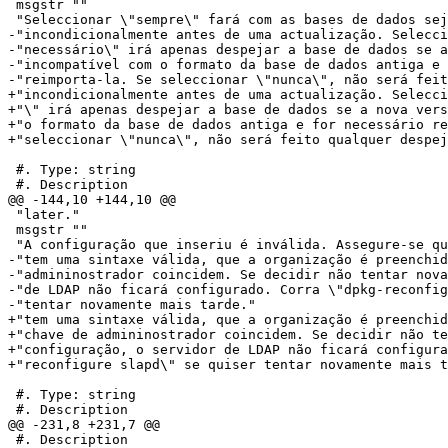
 msgstr ""

 "Seleccionar \"sempre\" fará com as bases de dados sej
-"incondicionalmente antes de uma actualização. Selecci
-"necessário\" irá apenas despejar a base de dados se a
-"incompatível com o formato da base de dados antiga e 
-"reimporta-la. Se seleccionar \"nunca\", não será feit
+"incondicionalmente antes de uma actualização. Selecci
+"\" irá apenas despejar a base de dados se a nova vers
+"o formato da base de dados antiga e for necessário re
+"seleccionar \"nunca\", não será feito qualquer despej
 #. Type: string

 #. Description

@@ -144,10 +144,10 @@

 "later."

 msgstr ""

 "A configuração que inseriu é inválida. Assegure-se qu
-"tem uma sintaxe válida, que a organização é preenchid
-"admininostrador coincidem. Se decidir não tentar nova
-"de LDAP não ficará configurado. Corra \"dpkg-reconfig
-"tentar novamente mais tarde."

+"tem uma sintaxe válida, que a organização é preenchid
+"chave de admininostrador coincidem. Se decidir não te
+"configuração, o servidor de LDAP não ficará configura
+"reconfigure slapd\" se quiser tentar novamente mais t
 #. Type: string

 #. Description

@@ -231,8 +231,7 @@

 #. Description
