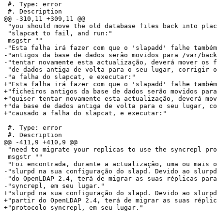
 #. Type: error

 #. Description

@@ -310,11 +309,11 @@

 "you should move the old database files back into plac
 "slapcat to fail, and run:"

 msgstr ""

-"Esta falha irá fazer com que o 'slapadd' falhe também
-"antigos da base de dados serão movidos para /var/back
-"tentar novamente esta actualização, deverá mover os f
-"de dados antiga de volta para o seu lugar, corrigir o
-"a falha do slapcat, e executar:"

+"Esta falha irá fazer com que o 'slapadd' falhe também
+"ficheiros antigos da base de dados serão movidos para
+"quiser tentar novamente esta actualização, deverá mov
+"da base de dados antiga de volta para o seu lugar, co
+"causado a falha do slapcat, e executar:"

 #. Type: error

 #. Description

@@ -411,9 +410,9 @@

 "need to migrate your replicas to use the syncrepl pro
 msgstr ""

 "Foi encontrada, durante a actualização, uma ou mais o
-"slurpd na sua configuração do slapd. Devido ao slurpd
-"do OpenLDAP 2.4, terá de migrar as suas réplicas para
-"syncrepl, em seu lugar."

+"slurpd na sua configuração do slapd. Devido ao slurpd
+"partir do OpenLDAP 2.4, terá de migrar as suas réplic
+"protocolo syncrepl, em seu lugar."
