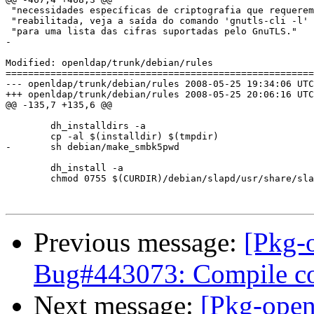
 "necessidades específicas de criptografia que requerem
 "reabilitada, veja a saída do comando 'gnutls-cli -l' 
 "para uma lista das cifras suportadas pelo GnuTLS."

-

Modified: openldap/trunk/debian/rules

=======================================================
--- openldap/trunk/debian/rules	2008-05-25 19:34:06 UTC (rev 1134)

+++ openldap/trunk/debian/rules	2008-05-25 20:06:16 UTC (rev 1135)

@@ -135,7 +135,6 @@

 	dh_installdirs -a

 	cp -al $(installdir) $(tmpdir)

-	sh debian/make_smbk5pwd

 	dh_install -a

 	chmod 0755 $(CURDIR)/debian/slapd/usr/share/slapd/ldiftopasswd

Previous message:
[Pkg-
Bug#443073: Compile co
Next message:
[Pkg-open