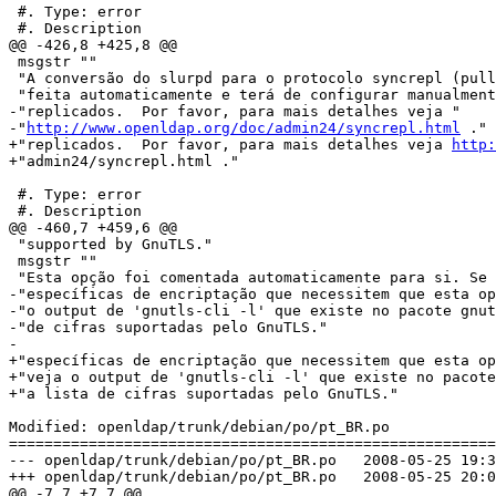
 #. Type: error

 #. Description

@@ -426,8 +425,8 @@

 msgstr ""

 "A conversão do slurpd para o protocolo syncrepl (pull
 "feita automaticamente e terá de configurar manualment
-"replicados.  Por favor, para mais detalhes veja "

-"
http://www.openldap.org/doc/admin24/syncrepl.html
 ."

+"replicados.  Por favor, para mais detalhes veja 
http:
+"admin24/syncrepl.html ."

 #. Type: error

 #. Description

@@ -460,7 +459,6 @@

 "supported by GnuTLS."

 msgstr ""

 "Esta opção foi comentada automaticamente para si. Se 
-"específicas de encriptação que necessitem que esta op
-"o output de 'gnutls-cli -l' que existe no pacote gnut
-"de cifras suportadas pelo GnuTLS."

-

+"específicas de encriptação que necessitem que esta op
+"veja o output de 'gnutls-cli -l' que existe no pacote
+"a lista de cifras suportadas pelo GnuTLS."

Modified: openldap/trunk/debian/po/pt_BR.po

=======================================================
--- openldap/trunk/debian/po/pt_BR.po	2008-05-25 19:34:06 UTC (rev 1134)

+++ openldap/trunk/debian/po/pt_BR.po	2008-05-25 20:06:16 UTC (rev 1135)

@@ -7,7 +7,7 @@
