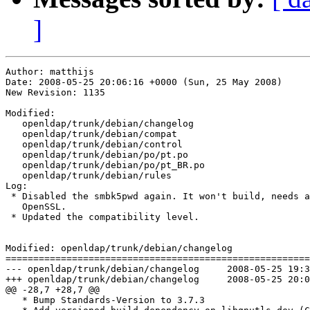
]
Author: matthijs

Date: 2008-05-25 20:06:16 +0000 (Sun, 25 May 2008)

New Revision: 1135

Modified:

   openldap/trunk/debian/changelog

   openldap/trunk/debian/compat

   openldap/trunk/debian/control

   openldap/trunk/debian/po/pt.po

   openldap/trunk/debian/po/pt_BR.po

   openldap/trunk/debian/rules

Log:

 * Disabled the smbk5pwd again. It won't build, needs a
   OpenSSL.

 * Updated the compatibility level.

Modified: openldap/trunk/debian/changelog

=======================================================
--- openldap/trunk/debian/changelog	2008-05-25 19:34:06 UTC (rev 1134)

+++ openldap/trunk/debian/changelog	2008-05-25 20:06:16 UTC (rev 1135)

@@ -28,7 +28,7 @@

   * Bump Standards-Version to 3.7.3
