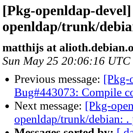
[Pkg-openldap-devel] 
openldap/trunk/debian
matthijs at alioth.debian.
Sun May 25 20:06:16 UTC
Previous message:
[Pkg-
Bug#443073: Compile co
Next message:
[Pkg-open
openldap/trunk/debian: .
Messages sorted by:
[ d