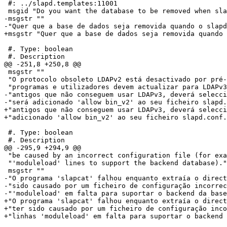
 #: ../slapd.templates:11001

 msgid "Do you want the database to be removed when sla
-msgstr ""

-"Quer que a base de dados seja removida quando o slapd
+msgstr "Quer que a base de dados seja removida quando 
 #. Type: boolean

 #. Description

@@ -251,8 +250,8 @@

 msgstr ""

 "O protocolo obsoleto LDAPv2 está desactivado por pré-
 "programas e utilizadores devem actualizar para LDAPv3
-"antigos que não conseguem usar LDAPv3, deverá selecci
-"será adicionado 'allow bin_v2' ao seu ficheiro slapd.
+"antigos que não conseguem usar LDAPv3, deverá selecci
+"adicionado 'allow bin_v2' ao seu ficheiro slapd.conf.
 #. Type: boolean

 #. Description

@@ -295,9 +294,9 @@

 "be caused by an incorrect configuration file (for exa
 "'moduleload' lines to support the backend database)."

 msgstr ""

-"O programa 'slapcat' falhou enquanto extraía o direct
-"sido causado por um ficheiro de configuração incorrec
-"'moduleload' em falta para suportar o backend da base
+"O programa 'slapcat' falhou enquanto extraía o direct
+"ter sido causado por um ficheiro de configuração inco
+"linhas 'moduleload' em falta para suportar o backend 