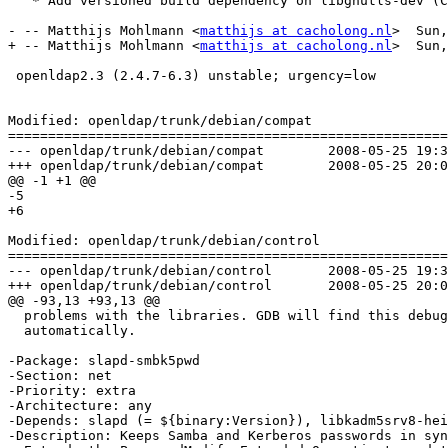
   * Add versioned build dependency on libgnutls-dev (C
- -- Matthijs Mohlmann <
matthijs at cacholong.nl
>  Sun,
+ -- Matthijs Mohlmann <
matthijs at cacholong.nl
>  Sun,
 openldap2.3 (2.4.7-6.3) unstable; urgency=low

Modified: openldap/trunk/debian/compat

=======================================================
--- openldap/trunk/debian/compat	2008-05-25 19:34:06 UTC (rev 1134)

+++ openldap/trunk/debian/compat	2008-05-25 20:06:16 UTC (rev 1135)

@@ -1 +1 @@

-5

+6

Modified: openldap/trunk/debian/control

=======================================================
--- openldap/trunk/debian/control	2008-05-25 19:34:06 UTC (rev 1134)

+++ openldap/trunk/debian/control	2008-05-25 20:06:16 UTC (rev 1135)

@@ -93,13 +93,13 @@

  problems with the libraries. GDB will find this debug
  automatically.

-Package: slapd-smbk5pwd

-Section: net

-Priority: extra

-Architecture: any

-Depends: slapd (= ${binary:Version}), libkadm5srv8-hei
-Description: Keeps Samba and Kerberos passwords in syn