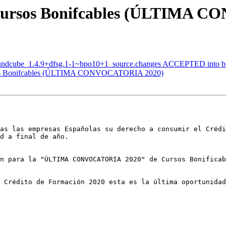
 Cursos Bonifcables (ÚLTIMA 
oundcube_1.4.9+dfsg.1-1~bpo10+1_source.changes ACCEPTED into bu
rsos Bonifcables (ÚLTIMA CONVOCATORIA 2020)
as las empresas Españolas su derecho a consumir el Crédi
d a final de año.

n para la "ÚLTIMA CONVOCATORIA 2020" de Cursos Bonificab
 Crédito de Formación 2020 esta es la última oportunidad