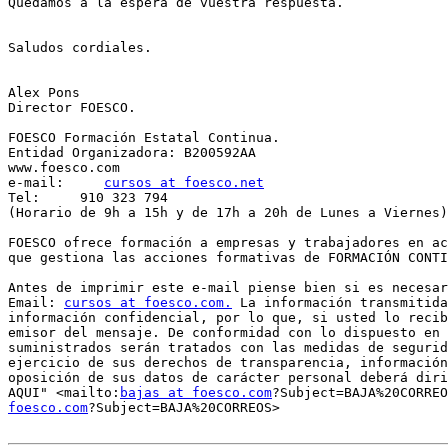
Quedamos a la espera de vuestra respuesta.

Saludos cordiales.

Alex Pons

Director FOESCO.

FOESCO Formación Estatal Continua.

Entidad Organizadora: B200592AA

www.foesco.com

e-mail:     
cursos at foesco.net
Tel:     910 323 794

(Horario de 9h a 15h y de 17h a 20h de Lunes a Viernes)

FOESCO ofrece formación a empresas y trabajadores en ac
que gestiona las acciones formativas de FORMACIÓN CONTI
Antes de imprimir este e-mail piense bien si es necesar
Email: 
cursos at foesco.com.
 La información transmitida
información confidencial, por lo que, si usted lo recib
emisor del mensaje. De conformidad con lo dispuesto en 
suministrados serán tratados con las medidas de segurid
ejercicio de sus derechos de transparencia, información
oposición de sus datos de carácter personal deberá diri
AQUI" <mailto:
bajas at foesco.com
?Subject=BAJA%20CORREO
foesco.com
?Subject=BAJA%20CORREOS>
