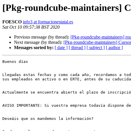
[Pkg-roundcube-maintainers]
FOESCO
info3 at formacionestatal.es
Sat Oct 10 09:57:38 BST 2020
Previous message (by thread):
[Pkg-roundcube-maintainers] r
Next message (by thread):
[Pkg-roundcube-maintainers] Cu
Messages sorted by:
[ date ]
[ thread ]
[ subject ]
[ author ]
Buenos días

Llegadas estas fechas y como cada año, recordamos a tod
sus empleados en activo o en ERTE, antes de su caducida
Actualmente se encuentra abierto el plazo de inscripció
AVISO IMPORTANTE: Si vuestra empresa todavía dispone de
Deseáis que os mandemos la información?
