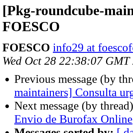
[Pkg-roundcube-maint
FOESCO
FOESCO
info29 at foesco
Wed Oct 28 22:38:07 GMT
Previous message (by th
maintainers] Consulta 
Next message (by thread
Envio de Burofax Online
Messages sorted by:
[ d