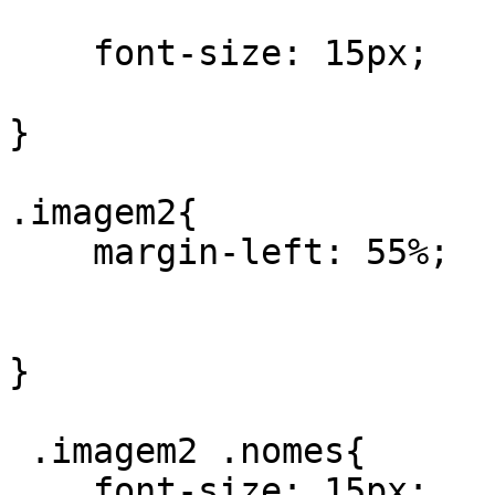
    font-size: 15px;

}

.imagem2{

    margin-left: 55%;

}

 .imagem2 .nomes{

    font-size: 15px;
