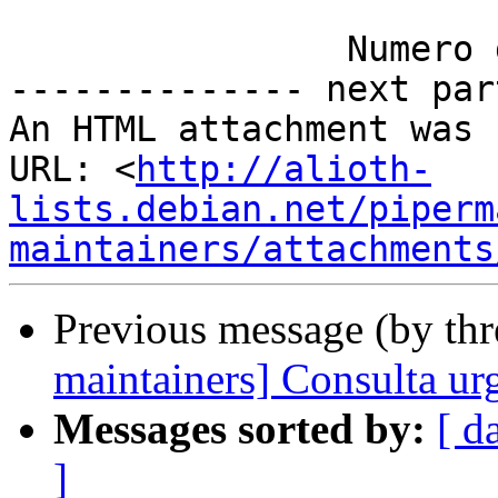
                Numero de paginas 1

-------------- next par
An HTML attachment was 
URL: <
http://alioth-
lists.debian.net/piperm
maintainers/attachments
Previous message (by th
maintainers] Consulta 
Messages sorted by:
[ d
]