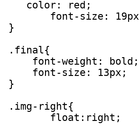
    color: red;

	font-size: 19px;

 }

 .final{

     font-weight: bold;

     font-size: 13px;

 }

 .img-right{

	float:right;
