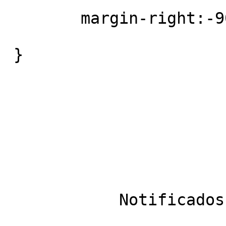
	margin-right:-90px;

 }

            Notificados
