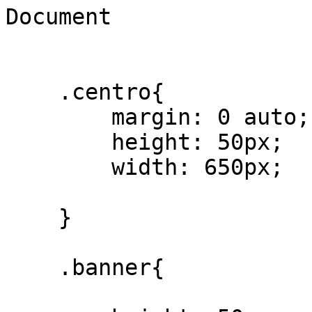
Document

    .centro{

        margin: 0 auto;

        height: 50px;

        width: 650px;

    }

    .banner{
