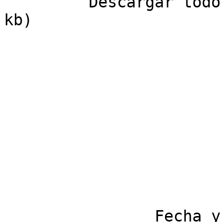
         Descargar todos archivos adjuntos ( 128 
kb)

                Fecha y hora del envio: lunes, 22 