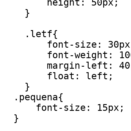
        height: 50px;

    }

    .letf{

        font-size: 30px;

        font-weight: 100;

        margin-left: 40px;

        float: left;

    }

  .pequena{

      font-size: 15px;

  }
