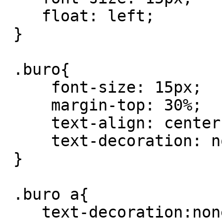
    float: left;

 }

 .buro{

     font-size: 15px;

     margin-top: 30%;

     text-align: center;

     text-decoration: none;

 }

 .buro a{

    text-decoration:none; 
