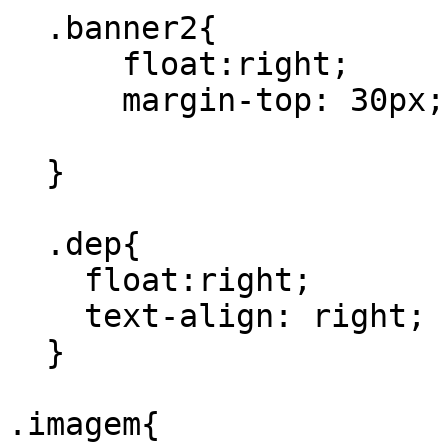
  .banner2{

      float:right;

      margin-top: 30px;;

  }

  .dep{

    float:right;

    text-align: right;

  }

.imagem{
