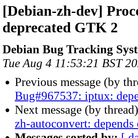
[Debian-zh-dev] Proc
deprecated GTK 2
Debian Bug Tracking Sys
Tue Aug 4 11:53:21 BST 2
Previous message (by th
Bug#967537: iptux: dep
Next message (by thread
zh-autoconvert: depends
Messages sorted by:
[ d