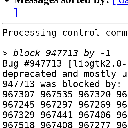
]
Processing control comm
>
Bug #947713 [libgtk2.0-
deprecated and mostly u
947713 was blocked by: 
967307 967535 967320 96
967245 967297 967269 96
967329 967441 967406 96
967518 967408 967277 96