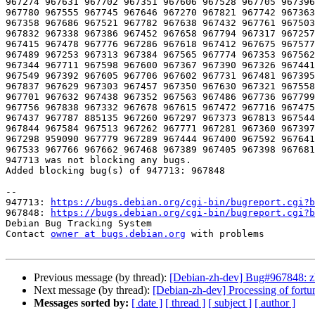
967274 967631 967702 967351 967606 967528 967705 967396
967780 967555 967745 967646 967270 967821 967742 967363
967358 967686 967521 967782 967638 967432 967761 967503
967832 967338 967386 967452 967658 967794 967317 967257
967415 967478 967776 967286 967618 967412 967675 967577
967489 967253 967313 967384 967565 967774 967353 967562
967344 967711 967598 967600 967367 967390 967326 967441
967549 967392 967605 967706 967602 967731 967481 967395
967837 967629 967303 967457 967350 967630 967321 967558
967701 967632 967438 967352 967563 967486 967736 967799
967756 967838 967332 967678 967615 967472 967716 967475
967437 967787 885135 967260 967297 967373 967813 967544
967844 967584 967513 967262 967771 967281 967360 967397
967298 959090 967779 967289 967444 967400 967592 967641
967533 967766 967662 967468 967389 967405 967398 967681
947713 was not blocking any bugs.

Added blocking bug(s) of 947713: 967848

-- 

947713: 
https://bugs.debian.org/cgi-bin/bugreport.cgi?b
967848: 
https://bugs.debian.org/cgi-bin/bugreport.cgi?b
Debian Bug Tracking System

Contact 
owner at bugs.debian.org
 with problems

Previous message (by thread):
[Debian-zh-dev] Bug#967848: z
Next message (by thread):
[Debian-zh-dev] Processing of fort
Messages sorted by:
[ date ]
[ thread ]
[ subject ]
[ author ]