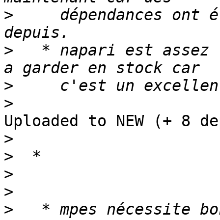
>
     dépendances ont é
>
   * napari est assez 
>
>
Uploaded to NEW (+ 8 de
>
>
>
>
>