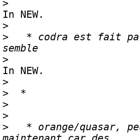
>
In NEW.

>
>
   * codra est fait pa
>
In NEW.

>
>
>
>
>
   * orange/quasar, pe