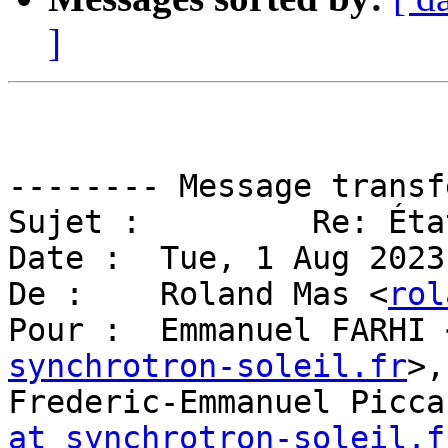
]
-------- Message transf
Sujet : 	Re: État des lieux mi-juin 2023

Date : 	Tue, 1 Aug 2023 17:33:36 +0200

De : 	Roland Mas <
rol
Pour : 	Emmanuel FARHI
synchrotron-soleil.fr
>,
Frederic-Emmanuel Picca
at synchrotron-soleil.f