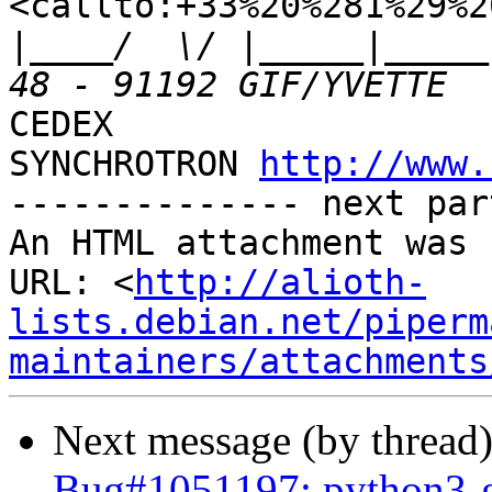
<callto:+33%20%281%29%2
|
____/  \/ |_____|_____
CEDEX

SYNCHROTRON 
http://www.
-------------- next par
An HTML attachment was 
URL: <
http://alioth-
lists.debian.net/piperm
maintainers/attachments
Next message (by thread
Bug#1051197: python3-ge