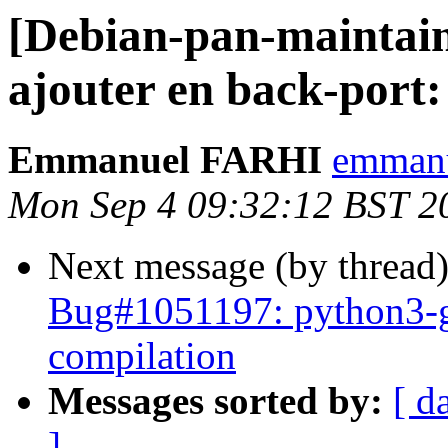
[Debian-pan-maintai
ajouter en back-port:
Emmanuel FARHI
emmanue
Mon Sep 4 09:32:12 BST 2
Next message (by thread
Bug#1051197: python3-ge
compilation
Messages sorted by:
[ d
]