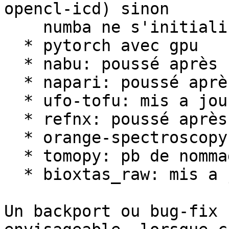
opencl-icd) sinon

    numba ne s'initialize pas.

  * pytorch avec gpu

  * nabu: poussé après

  * napari: poussé après

  * ufo-tofu: mis a jour après

  * refnx: poussé après

  * orange-spectroscopy: poussé après

  * tomopy: pb de nommage ds libs, mis a jour

  * bioxtas_raw: mis a jour après

Un backport ou bug-fix 