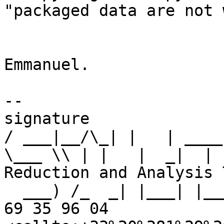
"packaged data are not 
Emmanuel.

-- 

signature

/ ___|__/\_| |   | ____
\___ \\ | |   |  _|  | 
Reduction and Analysis T
  ___) /_  _| |___| |___ | || |___   Tel : +33 (1) 
69 35 96 04 
