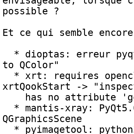
envisageable, lorsque c
possible ?

Et ce qui semble encore
  * dioptas: erreur pyqtgraph: "Unable to convert 
to QColor"

  * xrt: requires opencl, e.g. pocl-opencl-icd: 
xrtQookStart -> "inspect
    has no attribute 'getargspec'

  * mantis-xray: PyQt5.QtGui has no attribute 
QGraphicsScene

  * pyimagetool: python3 -m pyimagetool -> 