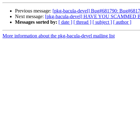
Previous message:
[pkg-bacula-devel] Bug#681790: Bug#681790
Next message:
[pkg-bacula-devel] HAVE YOU SCAMME
Messages sorted by:
[ date ]
[ thread ]
[ subject ]
[ author ]
More information about the pkg-bacula-devel mailing list