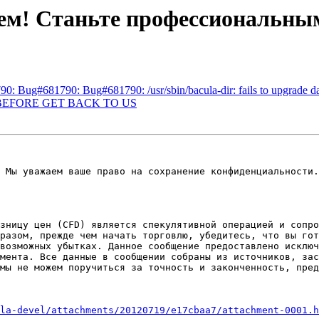
вуем! Станьте профессиональны
: Bug#681790: Bug#681790: /usr/sbin/bacula-dir: fails to upgrade da
D BEFORE GET BACK TO US
зницу цен (CFD) является спекулятивной операцией и сопро
разом, прежде чем начать торговлю, убедитесь, что вы гот
возможных убытках. Данное сообщение предоставлено исключ
мента. Все данные в сообщении собраны из источников, зас
мы не можем поручиться за точность и законченность, пред
la-devel/attachments/20120719/e17cbaa7/attachment-0001.h