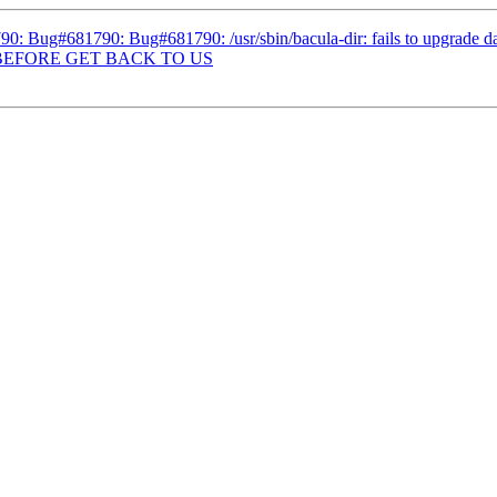
: Bug#681790: Bug#681790: /usr/sbin/bacula-dir: fails to upgrade da
D BEFORE GET BACK TO US