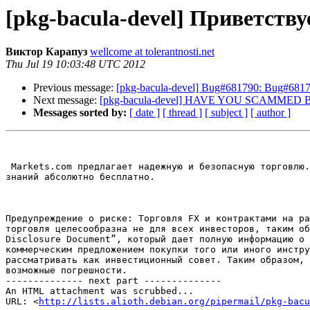
[pkg-bacula-devel] Приветст
Виктор Карапуз
wellcome at tolerantnosti.net
Thu Jul 19 10:03:48 UTC 2012
Previous message:
[pkg-bacula-devel] Bug#681790: Bug#681790
Next message:
[pkg-bacula-devel] HAVE YOU SCAMME
Messages sorted by:
[ date ]
[ thread ]
[ subject ]
[ author ]
 Markets.com предлагает надежную и безопасную торговлю. Мы уважаем ваше право на сохранение конфиденциальности. Мы не разглашаем детали вашей торговли. Приобретение 
знаний абсолютно бесплатно.

Предупреждение о риске: Торговля FX и контрактами на ра
торговля целесообразна не для всех инвесторов, таким об
Disclosure Document”, который дает полную информацию о 
коммерческим предложением покупки того или иного инстру
рассматривать как инвестиционный совет. Таким образом, 
возможные погрешности.

-------------- next part --------------

An HTML attachment was scrubbed...

URL: <
http://lists.alioth.debian.org/pipermail/pkg-bacu