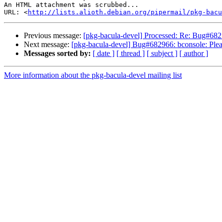
An HTML attachment was scrubbed...

URL: <
http://lists.alioth.debian.org/pipermail/pkg-bacu
Previous message:
[pkg-bacula-devel] Processed: Re: Bug#68273
Next message:
[pkg-bacula-devel] Bug#682966: bconsole: Pleas
Messages sorted by:
[ date ]
[ thread ]
[ subject ]
[ author ]
More information about the pkg-bacula-devel mailing list