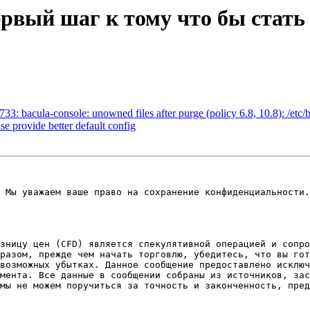
первый шаг к тому что бы ста
3: bacula-console: unowned files after purge (policy 6.8, 10.8): /etc/
e provide better default config
зницу цен (CFD) является спекулятивной операцией и сопро
разом, прежде чем начать торговлю, убедитесь, что вы гот
возможных убытках. Данное сообщение предоставлено исключ
мента. Все данные в сообщении собраны из источников, зас
мы не можем поручиться за точность и законченность, пред