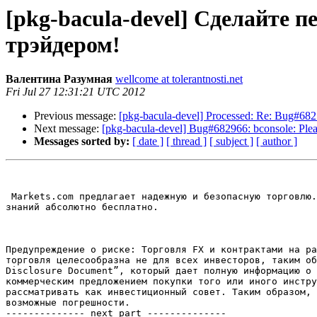
[pkg-bacula-devel] Сделайте 
трэйдером!
Валентина Разумная
wellcome at tolerantnosti.net
Fri Jul 27 12:31:21 UTC 2012
Previous message:
[pkg-bacula-devel] Processed: Re: Bug#68273
Next message:
[pkg-bacula-devel] Bug#682966: bconsole: Pleas
Messages sorted by:
[ date ]
[ thread ]
[ subject ]
[ author ]
 Markets.com предлагает надежную и безопасную торговлю. Мы уважаем ваше право на сохранение конфиденциальности. Мы не разглашаем детали вашей торговли. Приобретение 
знаний абсолютно бесплатно.

Предупреждение о риске: Торговля FX и контрактами на ра
торговля целесообразна не для всех инвесторов, таким об
Disclosure Document”, который дает полную информацию о 
коммерческим предложением покупки того или иного инстру
рассматривать как инвестиционный совет. Таким образом, 
возможные погрешности.

-------------- next part --------------
