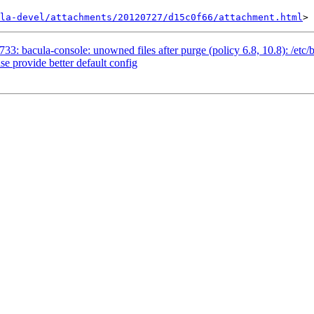
la-devel/attachments/20120727/d15c0f66/attachment.html
3: bacula-console: unowned files after purge (policy 6.8, 10.8): /etc/
e provide better default config