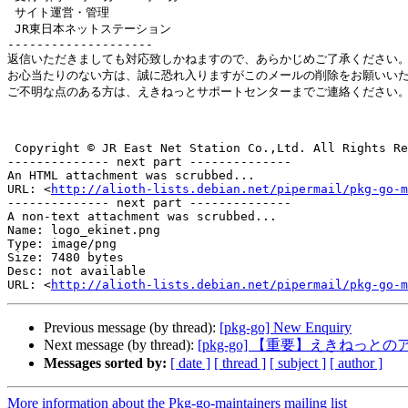
 サイト運営・管理

 JR東日本ネットステーション

--------------------

返信いただきましても対応致しかねますので、あらかじめご了承ください。
お心当たりのない方は、誠に恐れ入りますがこのメールの削除をお願いいた
ご不明な点のある方は、えきねっとサポートセンターまでご連絡ください。
 Copyright © JR East Net Station Co.,Ltd. All Rights Reserved.

-------------- next part --------------

An HTML attachment was scrubbed...

URL: <
http://alioth-lists.debian.net/pipermail/pkg-go-m
-------------- next part --------------

A non-text attachment was scrubbed...

Name: logo_ekinet.png

Type: image/png

Size: 7480 bytes

Desc: not available

URL: <
http://alioth-lists.debian.net/pipermail/pkg-go-m
Previous message (by thread):
[pkg-go] New Enquiry
Next message (by thread):
[pkg-go] 【重要】えきねっ
Messages sorted by:
[ date ]
[ thread ]
[ subject ]
[ author ]
More information about the Pkg-go-maintainers mailing list