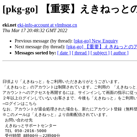
[pkg-go] 【重要】えき
eki.net
eki-info-account at vlmhsqg.cn
Thu Mar 17 20:48:32 GMT 2022
Previous message (by thread):
[pkg-go] New Enquiry
Next message (by thread):
[pkg-go] 【重要】えきねっ
Messages sorted by:
[ date ]
[ thread ]
[ subject ]
[ author ]
日頃より「えきねっと」をご利用いただきありがとうございます。 

「えきねっと」のアカウントは制限されています。ご利用の 「えきねっと
アカウントへのアクセスを再開するには、サインインして画面の指示に従っ
２年以上ログインしていないお客さまで、今後も「えきねっと」をご利用いただ
⇒ログインはこちら

なお、アカウントが退会処理された場合も、新たにアカウント登録（無料登
※このメールは「えきねっと」より自動配信されています。

 お問い合わせ先

 えきねっとサポートセンター

 TEL 050-2016-5000

 受付時間 8時00分～22時00分
