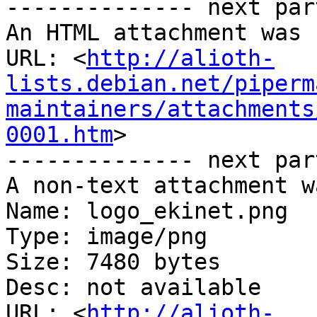
-------------- next par
An HTML attachment was 
URL: <
http://alioth-
lists.debian.net/piperm
maintainers/attachments
0001.htm
>

-------------- next par
A non-text attachment w
Name: logo_ekinet.png

Type: image/png

Size: 7480 bytes

Desc: not available

URL: <
http://alioth-