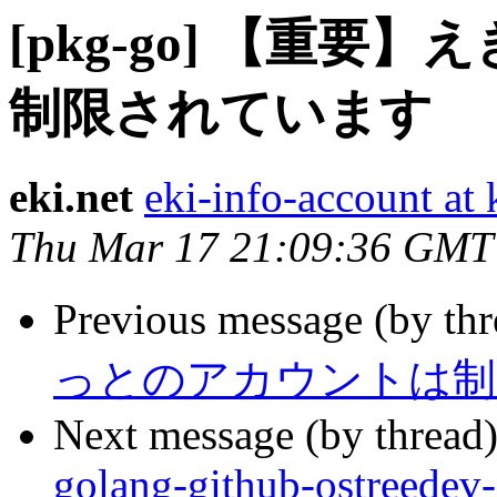
[pkg-go] 【重
制限されています
eki.net
eki-info-account at
Thu Mar 17 21:09:36 GMT
Previous message (by th
っとのアカウントは制
Next message (by thread
golang-github-ostreedev-