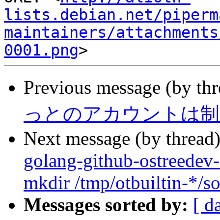
lists.debian.net/piperm
maintainers/attachments
0001.png
Previous message (by th
っとのアカウントは制
Next message (by thread
golang-github-ostreedev-
mkdir /tmp/otbuiltin-*/so
Messages sorted by:
[ d