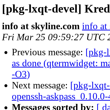
[pkg-lxqt-devel] Kre
info at skyline.com
info at
Fri Mar 25 09:59:27 UTC 
Previous message:
[pkg-
as done (qtermwidget: ma
-O3)
Next message:
[pkg-lxqt-
openssh-askpass_0.10.0
Messages sorted by:
[ d