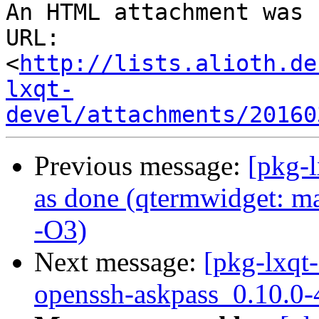
An HTML attachment was 
URL: 
<
http://lists.alioth.de
lxqt-
devel/attachments/20160
Previous message:
[pkg-
as done (qtermwidget: ma
-O3)
Next message:
[pkg-lxqt-
openssh-askpass_0.10.0