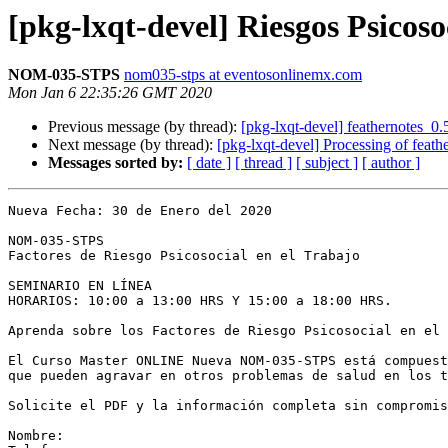
[pkg-lxqt-devel] Riesgos Psicoso
NOM-035-STPS
nom035-stps at eventosonlinemx.com
Mon Jan 6 22:35:26 GMT 2020
Previous message (by thread):
[pkg-lxqt-devel] feathernotes_
Next message (by thread):
[pkg-lxqt-devel] Processing of feat
Messages sorted by:
[ date ]
[ thread ]
[ subject ]
[ author ]
Nueva Fecha: 30 de Enero del 2020

NOM-035-STPS

Factores de Riesgo Psicosocial en el Trabajo

SEMINARIO EN LÍNEA

HORARIOS: 10:00 a 13:00 HRS Y 15:00 a 18:00 HRS.

Aprenda sobre los Factores de Riesgo Psicosocial en el 
El Curso Master ONLINE Nueva NOM-035-STPS está compuest
que pueden agravar en otros problemas de salud en los t
Solicite el PDF y la información completa sin compromis
Nombre:
