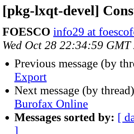
[pkg-lxqt-devel] Co
FOESCO
info29 at foesco
Wed Oct 28 22:34:59 GMT
Previous message (by th
Export
Next message (by thread
Burofax Online
Messages sorted by:
[ d
]