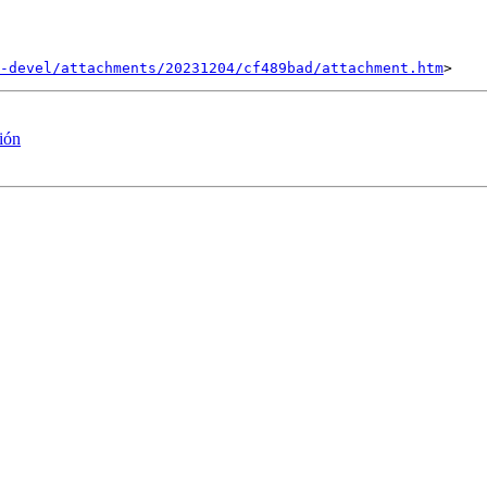
-devel/attachments/20231204/cf489bad/attachment.htm
ción