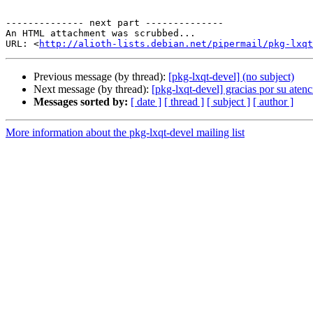
-------------- next part --------------

An HTML attachment was scrubbed...

URL: <
http://alioth-lists.debian.net/pipermail/pkg-lxqt
Previous message (by thread):
[pkg-lxqt-devel] (no subject)
Next message (by thread):
[pkg-lxqt-devel] gracias por su aten
Messages sorted by:
[ date ]
[ thread ]
[ subject ]
[ author ]
More information about the pkg-lxqt-devel mailing list