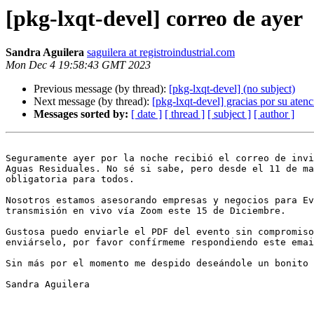
[pkg-lxqt-devel] correo de ayer
Sandra Aguilera
saguilera at registroindustrial.com
Mon Dec 4 19:58:43 GMT 2023
Previous message (by thread):
[pkg-lxqt-devel] (no subject)
Next message (by thread):
[pkg-lxqt-devel] gracias por su aten
Messages sorted by:
[ date ]
[ thread ]
[ subject ]
[ author ]
Seguramente ayer por la noche recibió el correo de invi
Aguas Residuales. No sé si sabe, pero desde el 11 de ma
obligatoria para todos.

Nosotros estamos asesorando empresas y negocios para Ev
transmisión en vivo vía Zoom este 15 de Diciembre.

Gustosa puedo enviarle el PDF del evento sin compromiso
enviárselo, por favor confírmeme respondiendo este emai
Sin más por el momento me despido deseándole un bonito 
Sandra Aguilera
