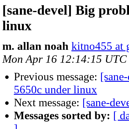
[sane-devel] Big prob
linux
m. allan noah
kitno455 at
Mon Apr 16 12:14:15 UTC
Previous message:
[sane-
5650c under linux
Next message:
[sane-dev
Messages sorted by:
[ d
]