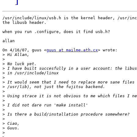
/usr/include/linux/usb.h is the kernel header, /usr/inc
the libusb header.

when you run .configure, does it find usb.h?

allan

On 4/16/07, guus <
guus at mailme.ath.cx
> wrote:

>
>
>
>
>
>
>
>
>
>
>
>
>
>
>
>
>
>