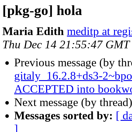
[pkg-go] hola
Maria Edith
meditp at regi
Thu Dec 14 21:55:47 GMT
Previous message (by th
gitaly_16.2.8+ds3-2~b
ACCEPTED into bookwor
Next message (by thread
Messages sorted by:
[ d
]