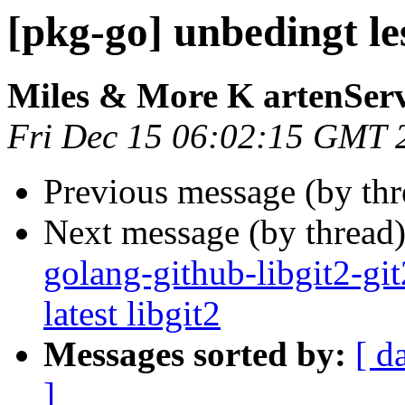
[pkg-go] unbedingt le
Miles & More K artenServ
Fri Dec 15 06:02:15 GMT 
Previous message (by th
Next message (by thread
golang-github-libgit2-gi
latest libgit2
Messages sorted by:
[ d
]