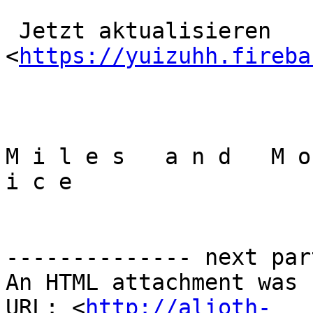
 Jetzt аktualisieren 
<
https://yuizuhh.fireba
M i l e s   a n d   M o
i c e

-------------- next par
An HTML attachment was 
URL: <
http://alioth-